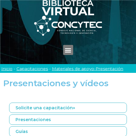
Inicio
-
Capacitaciones
-
Materiales de apoyo-Presentación
Presentaciones y vídeos
Solicite una capacitación»
Presentaciones
Guías